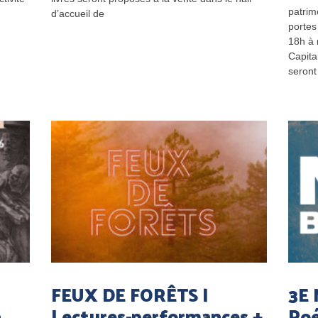
patrim
d’accueil de
portes
18h à 
Capita
seront
FEUX DE FORÊTS |
3E 
a
Lectures-performances +
Poé