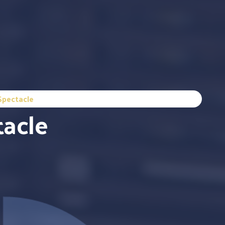
Spectacle
tacle