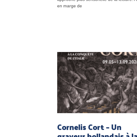
en marge de
Cornelis Cort – Un
graveur hollandais à l