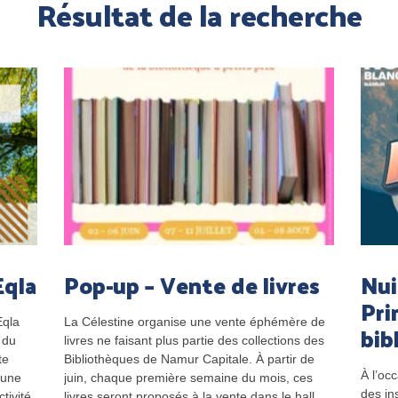
Résultat de la recherche
Eqla
Pop-up – Vente de livres
Nui
Pri
Eqla
La Célestine organise une vente éphémère de
bib
 du
livres ne faisant plus partie des collections des
te
Bibliothèques de Namur Capitale. À partir de
À l’oc
 une
juin, chaque première semaine du mois, ces
des ins
tivité
livres seront proposés à la vente dans le hall