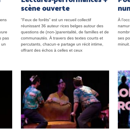
scène ouverte
nu
iens
“Feux de forêts” est un recueil collectif
À l’oc
réunissant 36 auteur·rices belges autour des
namuro
avure
questions de (non-)parentalité, de familles et de
nombre
s pas
communautés. À travers des textes courts et
ses po
s un
percutants, chacun·e partage un récit intime,
minuit
offrant des échos à celles et ceux