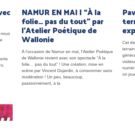
vec
NAMUR EN MAI | “À la
Pav
folie… pas du tout” par
ter
l’Atelier Poétique de
exp
, nous
Wallonie
re
Cet ét
terrain
À l’occasion de Namur en mai, l’Atelier Poétique
généra
de Wallonie revient avec son spectacle “À la
erte
visiteu
folie… pas du tout” ! Une création, mise en
ro.
numéri
scène par Vincent Dujardin, à consommer sans
on jou
modération ! Un peu, beaucoup,
passionnément, à la